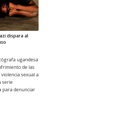
zi dispara al
uso
tógrafa ugandesa
sufrimiento de las
 violencia sexual a
 serie
 para denunciar