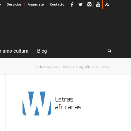
o
Servicios
Anúnciate
Contacto
rismo cultural
Blog
Usted está aquí:
Inicio
/
fotografía documental