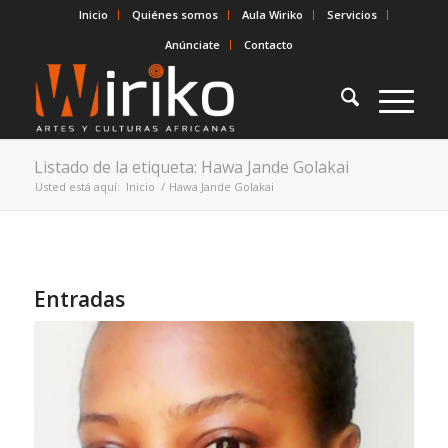
Inicio
Quiénes somos
Aula Wiriko
Servicios
Anúnciate
Contacto
Listado de la etiqueta: Hawa Jande Golakai
Usted está aquí:
Inicio
/
Hawa Jande Golakai
Entradas