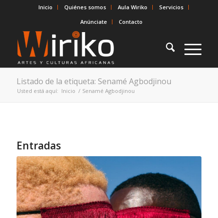
Inicio
Quiénes somos
Aula Wiriko
Servicios
Anúnciate
Contacto
Listado de la etiqueta: Senamé Agbodjinou
Usted está aquí:
Inicio
/
Senamé Agbodjinou
Entradas