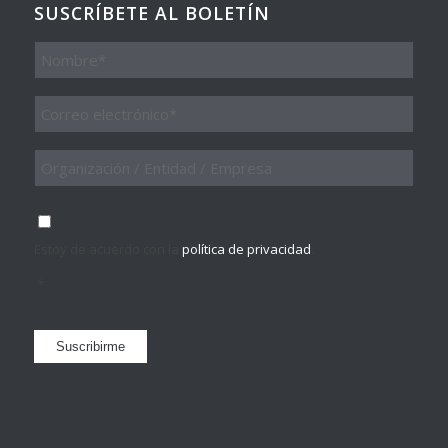
SUSCRÍBETE AL BOLETÍN
Nombre
Email
*
Organización
/
Entidad
/
Consentimiento
*
Empresa
Estoy de acuerdo con la
política de privacidad
.
*
Suscribirme