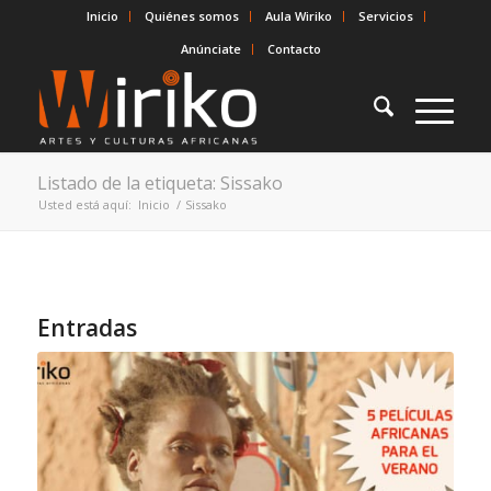
Inicio
Quiénes somos
Aula Wiriko
Servicios
Anúnciate
Contacto
Listado de la etiqueta: Sissako
Usted está aquí:
Inicio
/
Sissako
Entradas