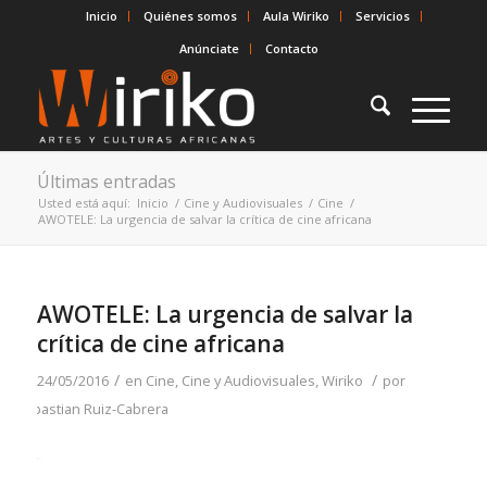
Inicio
Quiénes somos
Aula Wiriko
Servicios
Anúnciate
Contacto
Últimas entradas
Usted está aquí:
Inicio
/
Cine y Audiovisuales
/
Cine
/
AWOTELE: La urgencia de salvar la crítica de cine africana
AWOTELE: La urgencia de salvar la
crítica de cine africana
/
/
24/05/2016
en
Cine
,
Cine y Audiovisuales
,
Wiriko
por
Sebastian Ruiz-Cabrera