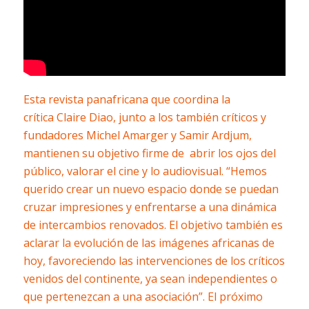
Esta revista panafricana
que coordina la
crítica Claire Diao, junto a los también críticos y
fundadores Michel Amarger y Samir Ardjum,
mantienen su objetivo firme de abrir los ojos del
público, valorar el cine y lo audiovisual. “Hemos
querido crear un nuevo espacio donde se puedan
cruzar impresiones y enfrentarse a una dinámica
de intercambios renovados. El objetivo también es
aclarar la evolución de las imágenes africanas de
hoy, favoreciendo las intervenciones de los críticos
venidos del continente, ya sean independientes o
que pertenezcan a una asociación”. El próximo