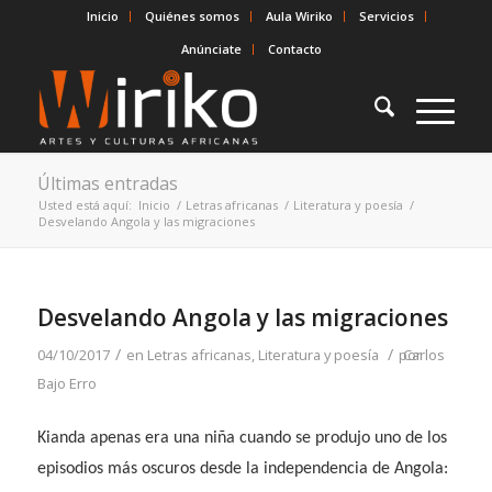
Inicio
Quiénes somos
Aula Wiriko
Servicios
Anúnciate
Contacto
Últimas entradas
Usted está aquí:
Inicio
/
Letras africanas
/
Literatura y poesía
/
Desvelando Angola y las migraciones
Desvelando Angola y las migraciones
/
/
04/10/2017
en
Letras africanas
,
Literatura y poesía
por
Carlos
Bajo Erro
Kianda apenas era una niña cuando se produjo uno de los
episodios más oscuros desde la independencia de Angola: