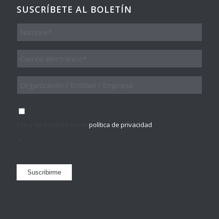
SUSCRÍBETE AL BOLETÍN
Nombre
Email
*
Organización
/
Entidad
/
Consentimiento
*
Empresa
Estoy de acuerdo con la
política de privacidad
.
*
Suscribirme