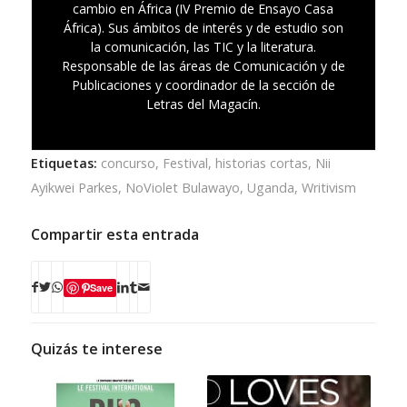
cambio en África (IV Premio de Ensayo Casa
África). Sus ámbitos de interés y de estudio son
la comunicación, las TIC y la literatura.
Responsable de las áreas de Comunicación y de
Publicaciones y coordinador de la sección de
Letras del Magacín.
Etiquetas:
concurso
,
Festival
,
historias cortas
,
Nii
Ayikwei Parkes
,
NoViolet Bulawayo
,
Uganda
,
Writivism
Compartir esta entrada
Save
Quizás te interese