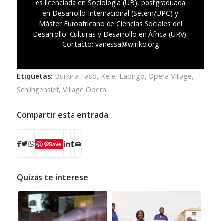
es licenciada en Sociología (UB), postgraduada
en Desarrollo Internacional (Setem/UPC) y
Máster Euroafricano de Ciencias Sociales del
Desarrollo: Culturas y Desarrollo en África (URV).
Contacto: vanessa@wiriko.org
Etiquetas:
Burkina Faso
,
Kéré
,
Laongo
,
Opera Village
,
Schlingensief
,
Village Opera
Compartir esta entrada
Save
Quizás te interese