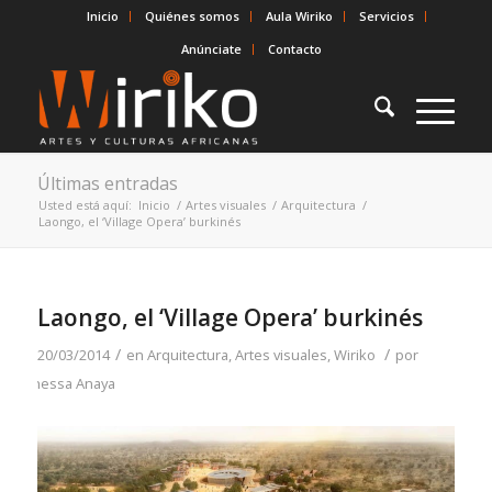
Inicio
Quiénes somos
Aula Wiriko
Servicios
Anúnciate
Contacto
Últimas entradas
Usted está aquí:
Inicio
/
Artes visuales
/
Arquitectura
/
Laongo, el ‘Village Opera’ burkinés
Laongo, el ‘Village Opera’ burkinés
/
/
20/03/2014
en
Arquitectura
,
Artes visuales
,
Wiriko
por
Vanessa Anaya