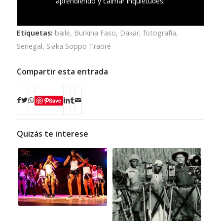
aprendiendo y calmar inquietudes.
Etiquetas:
baile
,
Burkina Faso
,
Dakar
,
fotografía
,
Senegal
,
Siaka Soppo Traoré
Compartir esta entrada
Save
Quizás te interese