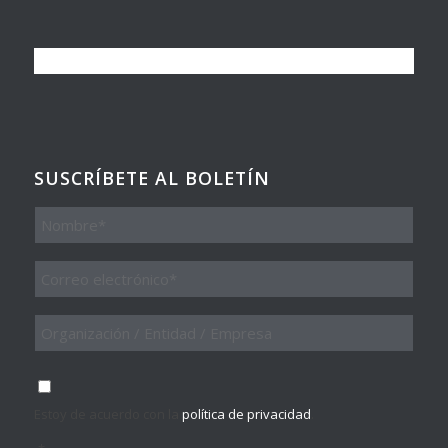
SUSCRÍBETE AL BOLETÍN
Nombre
Email
*
Organización
/
Entidad
/
Consentimiento
*
Empresa
Estoy de acuerdo con la
política de privacidad
.