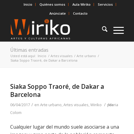
Inicio
Quiénes somos
Aula Wiriko
Servicios
Anúnciate
Contacto
Últimas entradas
Usted está aquí:
Inicio
/
Artes visuales
/
Arte urbano
/
Siaka Soppo Traoré, de Dakar a Barcelona
Siaka Soppo Traoré, de Dakar a
Barcelona
/
/
06/04/2017
en
Arte urbano
,
Artes visuales
,
Wiriko
por
Maria
Colom
Cualquier lugar del mundo suele asociarse a una