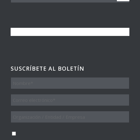
SUSCRÍBETE AL BOLETÍN
Nombre
Email
*
Organización
/
Entidad
/
Consentimiento
*
Empresa