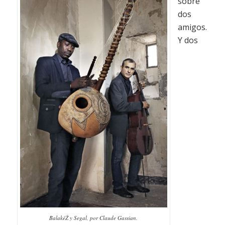
sobre
dos
amigos.
Y dos
BalakéŽ y Segal, por Claude Gassian.