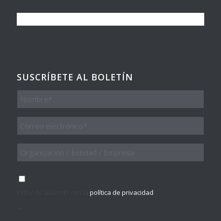
SUSCRÍBETE AL BOLETÍN
Nombre
Email
*
Organización
/
Entidad
/
Consentimiento
*
Empresa
Estoy de acuerdo con la
política de privacidad
.
*