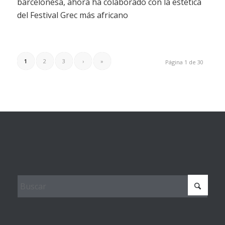
barcelonesa, ahora ha colaborado con la estética
del Festival Grec más africano
1
2
3
›
»
Página 1 de 30