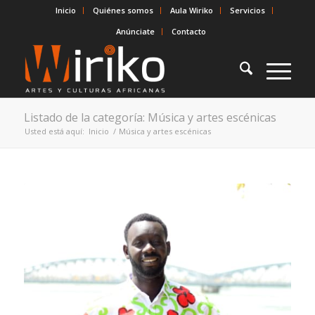
Inicio
Quiénes somos
Aula Wiriko
Servicios
Anúnciate
Contacto
Listado de la categoría: Música y artes escénicas
Usted está aquí:
Inicio
/
Música y artes escénicas