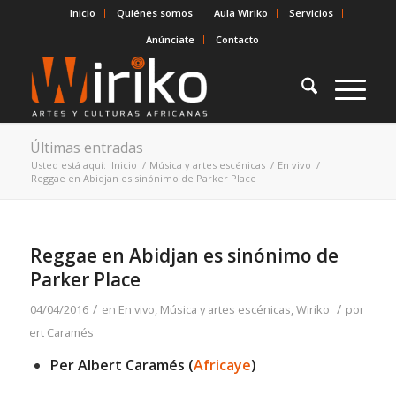
Inicio
Quiénes somos
Aula Wiriko
Servicios
Anúnciate
Contacto
Últimas entradas
Usted está aquí:
Inicio
/
Música y artes escénicas
/
En vivo
/
Reggae en Abidjan es sinónimo de Parker Place
Reggae en Abidjan es sinónimo de
Parker Place
/
/
04/04/2016
en
En vivo
,
Música y artes escénicas
,
Wiriko
por
Albert Caramés
Per Albert Caramés (
Africaye
)