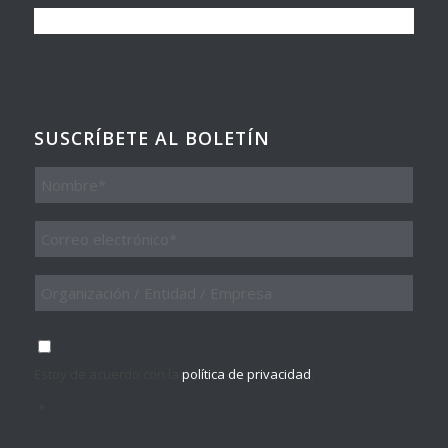
SUSCRÍBETE AL BOLETÍN
Nombre
Email
*
Organización
/
Entidad
/
Consentimiento
*
Empresa
Estoy de acuerdo con la
política de privacidad
.
*