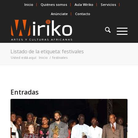
Inicio
Quiénes somos
Aula Wiriko
Servicios
Anúnciate
Contacto
Listado de la etiqueta: festivales
Usted está aquí:
Inicio
/
festivales
Entradas