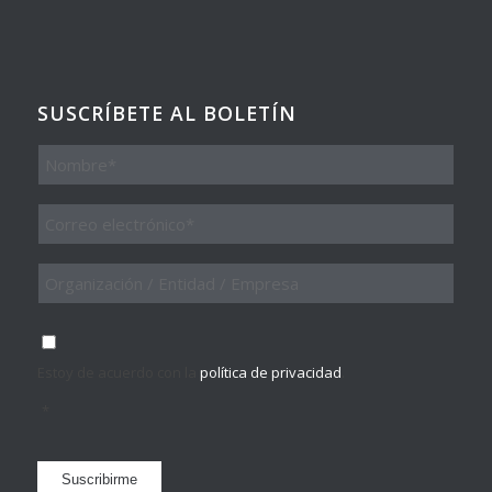
SUSCRÍBETE AL BOLETÍN
Nombre
Email
*
Organización
/
Entidad
/
Consentimiento
*
Empresa
Estoy de acuerdo con la
política de privacidad
.
*
Suscribirme