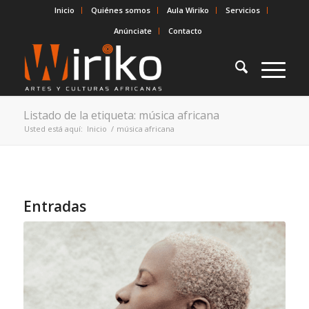
Inicio
Quiénes somos
Aula Wiriko
Servicios
Anúnciate
Contacto
Listado de la etiqueta: música africana
Usted está aquí:
Inicio
/
música africana
Entradas