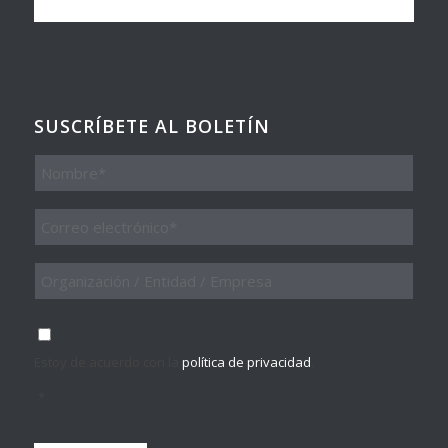
SUSCRÍBETE AL BOLETÍN
Nombre
Email
*
Organización
/
Entidad
/
Consentimiento
*
Empresa
Estoy de acuerdo con la
política de privacidad
.
*