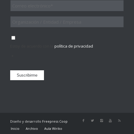
Email
*
Organización
/
Entidad
/
Consentimiento
*
Empresa
Estoy de acuerdo con la
política de privacidad
.
*
Suscribirme
Diseño y desarrollo
Freepress Coop
Inicio
Archivo
Aula Wiriko