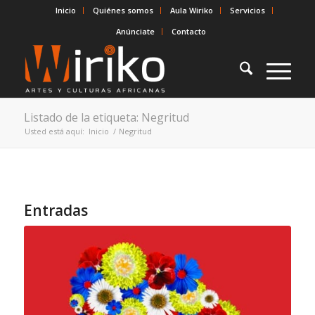
Inicio
Quiénes somos
Aula Wiriko
Servicios
Anúnciate
Contacto
Listado de la etiqueta: Negritud
Usted está aquí:
Inicio
/
Negritud
Entradas