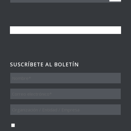
SUSCRÍBETE AL BOLETÍN
Nombre
Email
*
Organización
/
Entidad
/
Consentimiento
*
Empresa