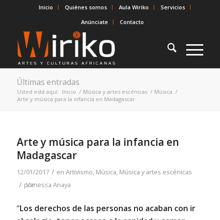
Inicio
Quiénes somos
Aula Wiriko
Servicios
Anúnciate
Contacto
Últimas entradas
Usted está aquí:
Inicio
/
Música y artes escénicas
/
Música
/
Arte y música para la infancia en Madagascar
Arte y música para la infancia en
Madagascar
/
12/01/2017
en
Artivismo
,
Música
,
Música y artes escénicas
/
por
Vanessa Anaya
“
Los derechos de las personas no acaban con ir