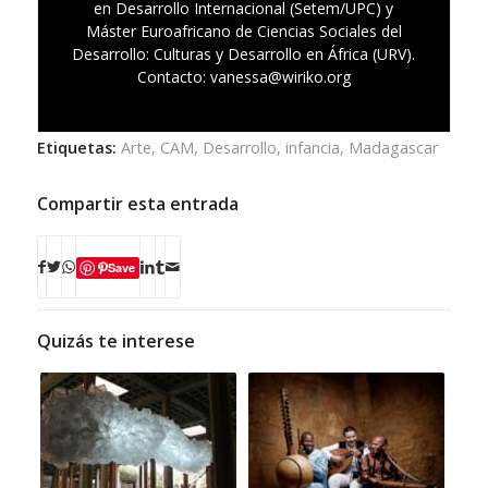
en Desarrollo Internacional (Setem/UPC) y
Máster Euroafricano de Ciencias Sociales del
Desarrollo: Culturas y Desarrollo en África (URV).
Contacto: vanessa@wiriko.org
Etiquetas:
Arte
,
CAM
,
Desarrollo
,
infancia
,
Madagascar
Compartir esta entrada
Save
Quizás te interese