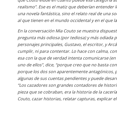
que Couto elude en cuanto puede esa categoría 
realismo”. Ese es el matiz que deberían entender 
una novela fantástica, sino el relato real de una s
al que tienen en el mundo occidental y en el que la 
En la conversación Mia Couto se muestra dispuesto
pregunta más odiosa (por tediosa) y más odiada po
personajes principales, Gustavo, el escritor, y Ar
cumplir, ni para contentar. Lo hace con calma, co
esa con la que de verdad intenta comunicarse (en
uno de ellos”, dice, “porque creo que no basta con 
porque los dos son aparentemente antagónicos, per
algunas de sus cuentas pendientes y puede desarrol
“Los cazadores son grandes contadores de histori
pieza que se cobraban, era la historia de la cacer
Couto, cazar historias, relatar capturas, explicar 