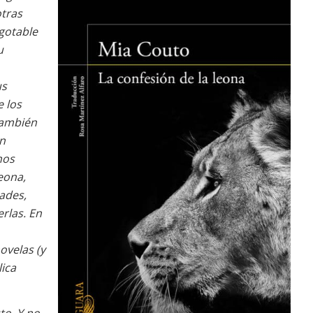
otras
agotable
u
us
 los
también
ón
nos
leona
,
ades,
rlas. En
ovelas (y
lica