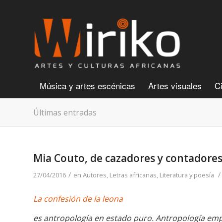
Música y artes escénicas
Artes visuales
C
Últimas entradas
Mia Couto, de cazadores y contadores
/
/
27/04/2016
en
Autores
,
Letras africanas
,
Literatura y poesía
La confesión de la leona
es antropología en estado puro. Antropología em