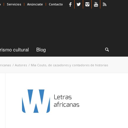
o
Servicios
Anúnciate
Contacto
rismo cultural
Blog
fricanas
/
Autores
/
Mia Couto, de cazadores y contadores de historias