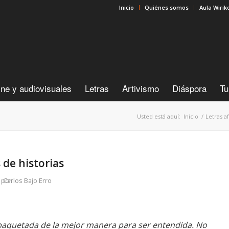
Inicio
Quiénes somos
Aula Wirik
ine y audiovisuales
Letras
Artivismo
Diáspora
Tu
Usted está aquí:
Inicio
/
Letras a
 de historias
por
Carlos Bajo Erro
paquetada de la mejor manera para ser entendida. No