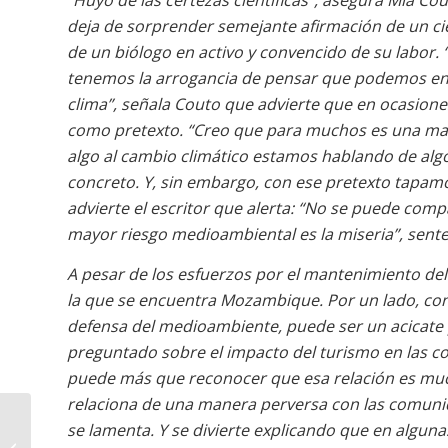
“Huyo de las certezas científicas”, asegura Mia Cou
deja de sorprender semejante afirmación de un cie
de un biólogo en activo y convencido de su labor. 
tenemos la arrogancia de pensar que podemos en
clima”, señala Couto que advierte que en ocasione
como pretexto. “Creo que para muchos es una man
algo al cambio climático estamos hablando de algo
concreto. Y, sin embargo, con ese pretexto tapamos
advierte el escritor que alerta: “No se puede compa
mayor riesgo medioambiental es la miseria”, sente
A pesar de los esfuerzos por el mantenimiento del
la que se encuentra Mozambique. Por un lado, con
defensa del medioambiente, puede ser un acicate p
preguntado sobre el impacto del turismo en las c
puede más que reconocer que esa relación es muc
relaciona de una manera perversa con las comunida
se lamenta. Y se divierte explicando que en algun
Crumbs: una Etiopía de