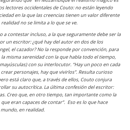
asegurando que “en Mozambique el realismo mágico es
los lectores occidentales de Couto: no están leyendo
ociedad en la que las creencias tienen un valor diferente
realidad no se limita a lo que se ve.
 a contestar incluso, a la que seguramente debe ser la
r un escritor: ¿qué hay del autor en dos de los
cángel, el cazador? No la responde por convención, para
n la misma serenidad con la que habla todo el tiempo,
 mayúsculas) con su interlocutor. “Hay un poco en cada
crear personajes, hay que vivirlos”. Resulta curioso
o está claro que, a través de ellos, Couto conjura
lar su autocrítica. La última confesión del escritor:
as. Creo que, en otro tiempo, tan importante como la
ía que eran capaces de contar”. Eso es lo que hace
el mundo, en realidad.