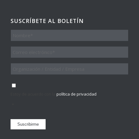
SUSCRÍBETE AL BOLETÍN
Nombre
Email
*
Organización
/
Entidad
/
Consentimiento
*
Empresa
Estoy de acuerdo con la
política de privacidad
.
*
Suscribirme