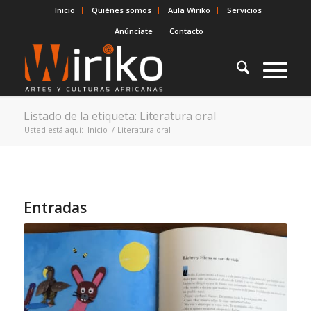
Inicio
Quiénes somos
Aula Wiriko
Servicios
Anúnciate
Contacto
Listado de la etiqueta: Literatura oral
Usted está aquí:
Inicio
/
Literatura oral
Entradas