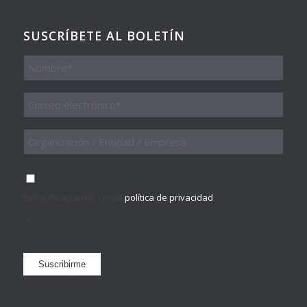
SUSCRÍBETE AL BOLETÍN
Nombre
Email
*
Organización
/
Entidad
/
Consentimiento
*
Empresa
Estoy de acuerdo con la
política de privacidad
.
*
Suscribirme