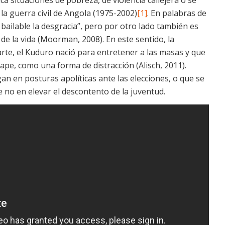
 la guerra civil de Angola (1975-2002)
[1]
. En palabras de
ailable la desgracia”, pero por otro lado también es
 de la vida (Moorman, 2008). En este sentido, la
rte, el Kuduro nació para entretener a las masas y que
ape, como una forma de distracción (Alisch, 2011).
n en posturas apolíticas ante las elecciones, o que se
e no en elevar el descontento de la juventud.