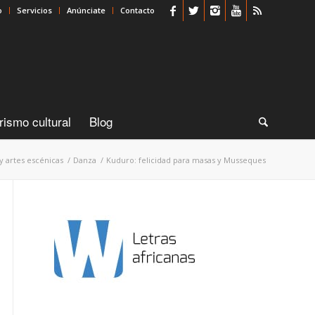
o
Servicios
Anúnciate
Contacto
rismo cultural
Blog
y artes escénicas
/
Danza
/
Kuduro: felicidad para masas y Musseques