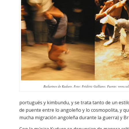
Bailarines de Kuduro. Foto: Frédéric Galliano. Fuente: www.cul
portugués y kimbundu, y se trata tanto de un estil
de puente entre lo angoleño y lo cosmopolita, y q
mucha migración angoleña durante la guerra) y Bras
Con la música Kuduro se denuncian de manera crític