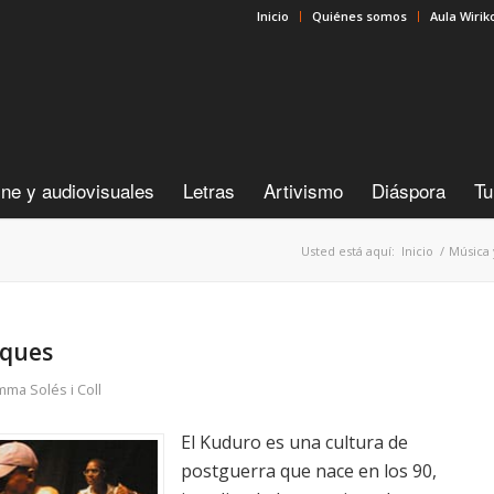
Inicio
Quiénes somos
Aula Wirik
ine y audiovisuales
Letras
Artivismo
Diáspora
Tu
Usted está aquí:
Inicio
/
Música 
eques
ma Solés i Coll
El Kuduro es una cultura de
postguerra que nace en los 90,