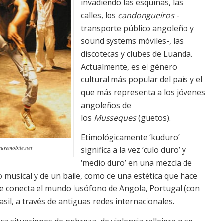
invadiendo las esquinas, las
calles, los
candongueiros
-
transporte público angoleño y
sound systems móviles-, las
discotecas y clubes de Luanda.
Actualmente, es el género
cultural más popular del país y el
que más representa a los jóvenes
angoleños de
los
Musseques
(guetos).
Etimológicamente ‘kuduro’
turemobile.net
significa a la vez ‘culo duro’ y
‘medio duro’ en una mezcla de
o musical y de un baile, como de una estética que hace
ue conecta el mundo lusófono de Angola, Portugal (con
il, a través de antiguas redes internacionales.
a situaciones de pobreza, de violencia callejera o se