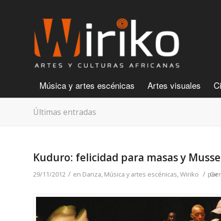
Música y artes escénicas
Artes visuales
C
Últimas entradas
Kuduro: felicidad para masas y Muss
/
/
29/11/2012
en
Danza
,
Música y artes escénicas
,
Wiriko
por
Gem