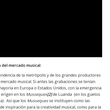
ón del mercado musical:
ependencia de la metrópolis y de los grandes productores
l mercado musical. Si antes las grabaciones se tenían
mayoría en Europa o Estados Unidos, con la emergencia
 erigen en los
Musseques
[2]
de Luanda (en los guetos
ia). Así que los
Musseques
se instituyen como las
 de inspiración para la creatividad musical, como para la