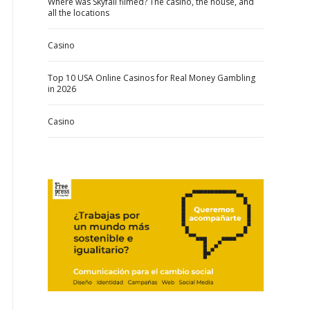
Where was Skyfall filmed? The casino, the house, and
all the locations
Casino
Top 10 USA Online Casinos for Real Money Gambling
in 2026
Casino