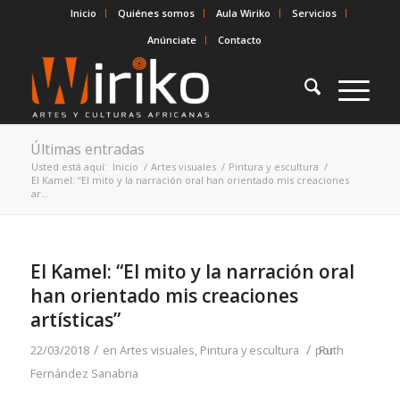
Inicio
Quiénes somos
Aula Wiriko
Servicios
Anúnciate
Contacto
Últimas entradas
Usted está aquí:
Inicio
/
Artes visuales
/
Pintura y escultura
/
El Kamel: “El mito y la narración oral han orientado mis creaciones
ar...
El Kamel: “El mito y la narración oral
han orientado mis creaciones
artísticas”
/
/
22/03/2018
en
Artes visuales
,
Pintura y escultura
por
Ruth
Fernández Sanabria