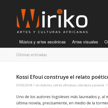
Música y artes escénicas
Artes visuales
C
Últimas entradas
Kossi Efoui construye el relato poéti
/
/
07/02/2018
en
Autores
,
Letras africanas
,
Literatura y poesía
Uno de los autores togoleses más laureados y, al
última novela, precisamente, en medio de la tormen