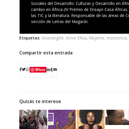
Sociales del Desarrollo: Culturas y Desarrollo en Áfr
cambio en África (IV Premio de Ensayo Casa África).
las TIC y la literatura. Responsable de las áreas de
sección de Letras del Magacín.
Etiquetas:
Gnassingbé
,
Kossi Efoui
,
Mujeres
,
resistencia
,
Compartir esta entrada
Save
Quizás te interese