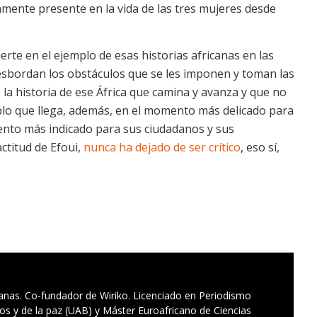
tamente presente en la vida de las tres mujeres desde
erte en el ejemplo de esas historias africanas en las
desbordan los obstáculos que se les imponen y toman las
 la historia de ese África que camina y avanza y que no
mplo que llega, además, en el momento más delicado para
mento más indicado para sus ciudadanos y sus
ctitud de Efoui,
nunca ha dejado de ser crítico
, eso sí,
ricanas. Co-fundador de Wiriko. Licenciado en Periodismo
os y de la paz (UAB) y Máster Euroafricano de Ciencias