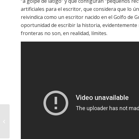
“a golpe de látigo” y que configuran “pequeños rect
artificiales para el escritor, que considera que lo ú
reivindica como un escritor nacido en el Golfo de G
oportunidad de escribir la historia, evidentemente
fronteras no son, en realidad, límites.
Los sonidos
electrónicos de África
suenan fuerte en
Carnaval con DJ Juba