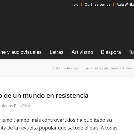
Inicio
Quiénes somos
Aula Wirik
ine y audiovisuales
Letras
Artivismo
Diáspora
Tu
Usted está aquí:
Inicio
/
Letras africanas
/
Autore
co de un mundo en resistencia
por
Carlos Bajo Erro
 mismo tiempo, más controvertidos ha publicado su
ta de la revuelta popular que sacude el país. A todas