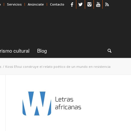
o
Servicios
Anúnciate
Contacto
rismo cultural
Blog
s
/
Kossi Efoui construye el relato poético de un mundo en resistencia