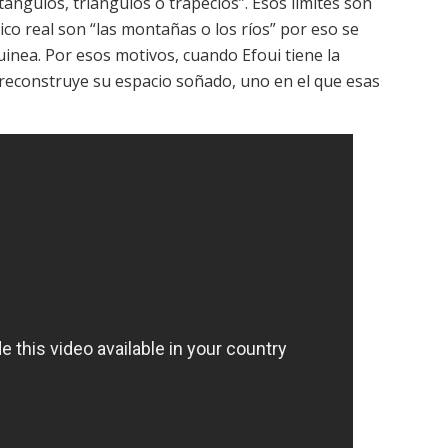
ángulos, triángulos o trapecios”. Esos límites son
nico real son “las montañas o los ríos” por eso se
uinea. Por esos motivos, cuando Efoui tiene la
 reconstruye su espacio soñado, uno en el que esas