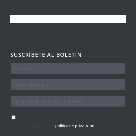
SUSCRÍBETE AL BOLETÍN
Nombre
Email
*
Organización
/
Entidad
/
Consentimiento
*
Empresa
Estoy de acuerdo con la
política de privacidad
.