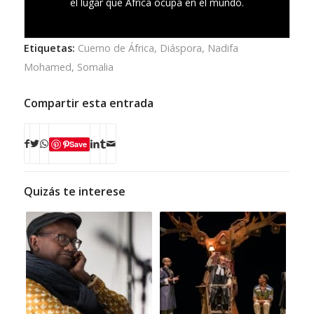
el lugar que África ocupa en el mundo.
Etiquetas:
Cuerno de África
,
Diáspora
,
Nadifa
Mohamed
,
Somalia
Compartir esta entrada
Save
Quizás te interese