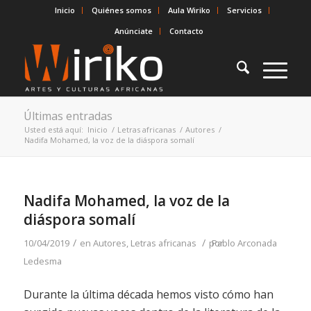
Inicio
Quiénes somos
Aula Wiriko
Servicios
Anúnciate
Contacto
Últimas entradas
Usted está aquí:
Inicio
/
Letras africanas
/
Autores
/
Nadifa Mohamed, la voz de la diáspora somalí
Nadifa Mohamed, la voz de la
diáspora somalí
/
/
10/04/2019
en
Autores
,
Letras africanas
por
Pablo Arconada
Ledesma
Durante la última década hemos visto cómo han