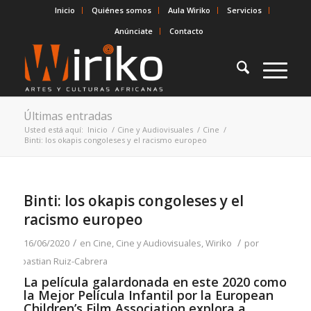
Inicio
Quiénes somos
Aula Wiriko
Servicios
Anúnciate
Contacto
Últimas entradas
Usted está aquí:
Inicio
/
Cine y Audiovisuales
/
Cine
/
Binti: los okapis congoleses y el racismo europeo
Binti: los okapis congoleses y el
racismo europeo
/
/
16/06/2020
en
Cine
,
Cine y Audiovisuales
,
Wiriko
por
Sebastian Ruiz-Cabrera
La película galardonada en este 2020 como
la Mejor Película Infantil por la European
Children’s Film Association explora a