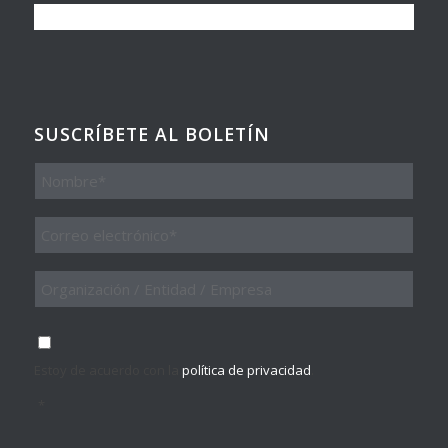
SUSCRÍBETE AL BOLETÍN
Nombre
Email
*
Organización
/
Entidad
/
Consentimiento
*
Empresa
Estoy de acuerdo con la
política de privacidad
.
*