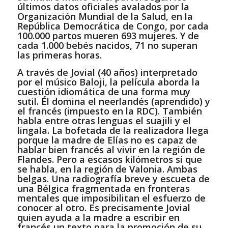
últimos datos oficiales avalados por la
Organización Mundial de la Salud, en la
República Democrática de Congo, por cada
100.000 partos mueren 693 mujeres. Y de
cada 1.000 bebés nacidos, 71 no superan
las primeras horas.
A través de Jovial (40 años) interpretado
por el músico Baloji, la película aborda la
cuestión idiomática de una forma muy
sutil. Él domina el neerlandés (aprendido) y
el francés (impuesto en la RDC). También
habla entre otras lenguas el suajili y el
lingala. La bofetada de la realizadora llega
porque la madre de Elías no es capaz de
hablar bien francés al vivir en la región de
Flandes. Pero a escasos kilómetros sí que
se habla, en la región de Valonia. Ambas
belgas. Una radiografía breve y escueta de
una Bélgica fragmentada en fronteras
mentales que imposibilitan el esfuerzo de
conocer al otro. Es precisamente Jovial
quien ayuda a la madre a escribir en
francés un texto para la promoción de su