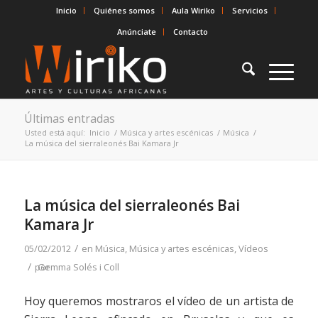
Inicio
Quiénes somos
Aula Wiriko
Servicios
Anúnciate
Contacto
Últimas entradas
Usted está aquí:
Inicio
/
Música y artes escénicas
/
Música
/
La música del sierraleonés Bai Kamara Jr
La música del sierraleonés Bai
Kamara Jr
/
05/02/2012
en
Música
,
Música y artes escénicas
,
Vídeos
/
por
Gemma Solés i Coll
Hoy queremos mostraros el vídeo de un artista de