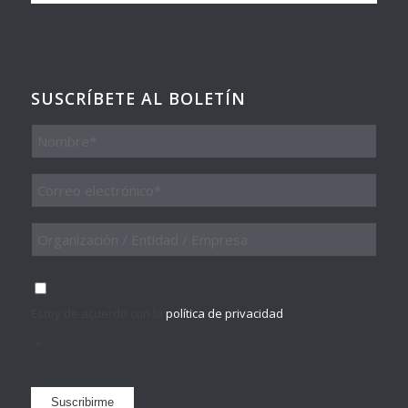
SUSCRÍBETE AL BOLETÍN
Nombre
Email
*
Organización
/
Entidad
/
Consentimiento
*
Empresa
Estoy de acuerdo con la
política de privacidad
.
*
Suscribirme