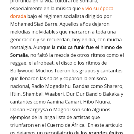
profunda en la vida cultural de Somalia,
especialmente en la música que
vivió su época
dorada
bajo el régimen socialista dirigido por
Mohamed Siad Barre. Aquellos años dejaron
melodías inolvidables que marcaron a toda una
generación y se recuerdan, hoy en día, con mucha
nostalgia. Aunque
la música funk fue el himno de
Somalia
, no faltó la mezcla de otros ritmos como el
reggae, el afrobeat, el disco o los ritmos de
Bollywood.
Muchos fueron los grupos y cantantes
que llenaron las salas y coparon la emisora
nacional, Radio Mogadishu. Bandas como Sharero,
Iftiin, Shambal, Waaberi, Dur Dur Band o Bakaka y
cantantes como Aamina Camari, Hibo Nuura,
Danan Hargeysa o Magool son solo algunos
ejemplos de la larga lista de artistas que
triunfaron en el Cuerno de África. En este artículo
os dejamos un recopilatorio de los
grandes éxitos