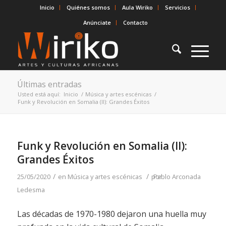
Inicio
Quiénes somos
Aula Wiriko
Servicios
Anúnciate
Contacto
Últimas entradas
Usted está aquí:
Inicio
/
Música y artes escénicas
/
Funk y Revolución en Somalia (II): Grandes Éxitos
Funk y Revolución en Somalia (II):
Grandes Éxitos
/
/
25/05/2020
en
Música y artes escénicas
por
Pablo Arconada
Ledesma
Las décadas de 1970-1980 dejaron una huella muy