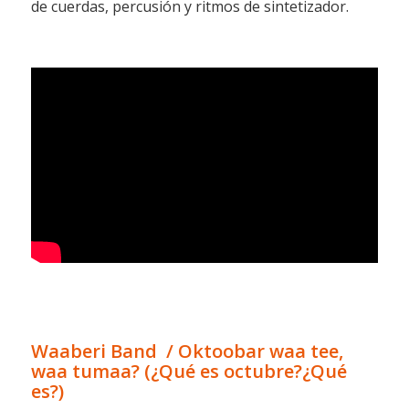
de cuerdas, percusión y ritmos de sintetizador.
Waaberi Band / Oktoobar waa tee,
waa tumaa? (¿Qué es octubre?¿Qué
es?)