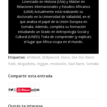
Licenciado en Historia (UVa) y Máster en
Relaciones Internacionales y Estudios Africanos
(UAM) Actualmente está realizando su
doctorado en la Universidad de Valladolid, en el
que analiza el papel de la Unión Europea en
Somalia. Además, completa su formación
estudiando un Grado en Antropología Social y
Cultural (UNED) Trata de comprender (y explicar)
el lugar que África ocupa en el mundo.
Etiquetas:
afrobeat
,
Bollywood
,
Disco
,
Dur-Dur Band
,
Funk
,
Mogadishu
,
reggae
,
revolución
,
Siad Barre
,
Somalia
Compartir esta entrada
Save
Quizás te interese