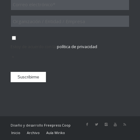
Email
*
Organización
/
Entidad
/
Consentimiento
*
Empresa
Estoy de acuerdo con la
política de privacidad
.
*
Suscribirme
Diseño y desarrollo
Freepress Coop
Inicio
Archivo
Aula Wiriko