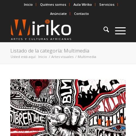
Inicio
Quiénes somos
Aula Wiriko
Servicios
Anúnciate
Contacto
Listado de la categoría: Multimedia
Usted está aquí:
Inicio
/
Artes visuales
/
Multimedia