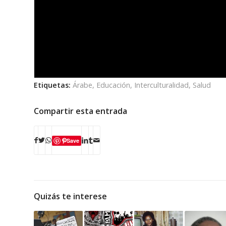
Etiquetas:
Árabe
,
Educación
,
Interculturalidad
,
Salud
Compartir esta entrada
Save
Quizás te interese