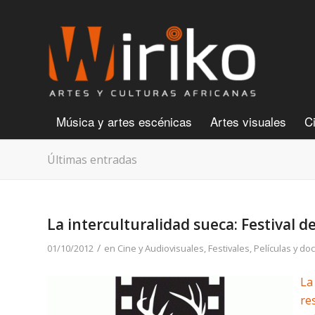
Música y artes escénicas
Artes visuales
C
Últimas entradas
La interculturalidad sueca: Festival 
/
01/10/2012
en
Cine y Audiovisuales
,
Festivales
,
Películas y d
La
re