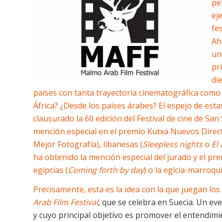
pe
ej
fe
Ah
un
pr
di
países con tanta trayectoria cinematográfica como
África? ¿Desde los países árabes? El espejo de est
clausurado la 60 edición del Festival de cine de San
mención especial en el premio Kutxa Nuevos Directo
Mejor Fotografía), libanesas (
Sleepless nights
o
El
ha obtenido la mención especial del jurado y el pr
egipcias (
Coming forth by day
) o la egicia-marroquí
Precisamente, esta es la idea con la que juegan l
Arab Film Festival
, que se celebra en Suecia. Un e
y cuyo principal objetivo es promover el entendimie