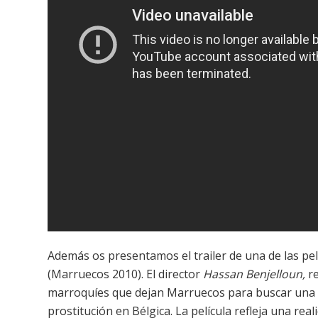
Además os presentamos el trailer de una de las pe
(Marruecos 2010). El director
Hassan Benjelloun,
r
marroquíes que dejan Marruecos para buscar una 
prostitución en Bélgica. La película refleja una re