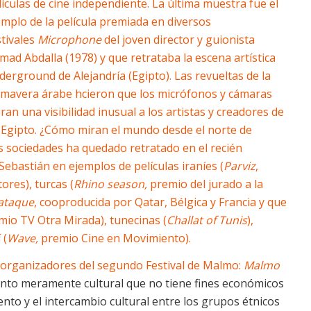
lículas de cine independiente. La última muestra fue el
emplo de la película premiada en diversos
stivales
Microphone
del joven director y guionista
mad Abdalla (1978) y que retrataba la escena artística
derground de Alejandría (Egipto). Las revueltas de la
imavera árabe hcieron que los micrófonos y cámaras
eran una visibilidad inusual a los artistas y creadores de
 Egipto. ¿Cómo miran el mundo desde el norte de
as sociedades ha quedado retratado en el recién
 Sebastián en ejemplos de películas iraníes (
Parviz
,
res), turcas (
Rhino season,
premio del jurado a la
 ataque
, cooproducida por Qatar, Bélgica y Francia y que
emio TV Otra Mirada), tunecinas (
Challat of Tunis
),
 (
Wave,
premio Cine en Movimiento).
os organizadores del segundo Festival de Malmo:
Malmo
vento meramente cultural que no tiene fines económicos
nto y el intercambio cultural entre los grupos étnicos