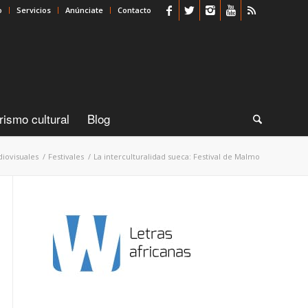
o
Servicios
Anúnciate
Contacto
rismo cultural
Blog
diovisuales
/
Festivales
/
La interculturalidad sueca: Festival de Malmo