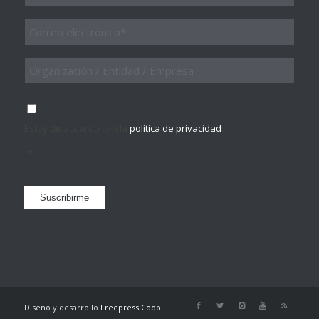
Email
*
Organización
/
Entidad
/
Consentimiento
*
Empresa
Estoy de acuerdo con la
política de privacidad
.
*
Suscribirme
Diseño y desarrollo
Freepress Coop