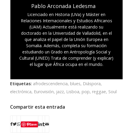
Pablo Arconada Ledesma
Licenciado en Historia (UVa) y Máster en
Relaciones Internacionales y Estudios Africanos
(UAM) Actualmente está realizando su
doctorado en la Universidad de Valladolid, en el
que analiza el papel de la Unión Europea en
Somalia. Además, completa su formación
estudiando un Grado en Antropología Social y
Cultural (UNED) Trata de comprender (y explicar)
el lugar que África ocupa en el mundo.
Etiquetas:
afrodescendencia
,
blues
,
Diáspora
,
electrónica
,
Eurovisión
,
jazz
,
Lisboa
,
pop
,
reggae
,
Soul
Compartir esta entrada
Save