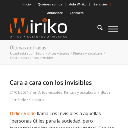
Inicio
Quiénes somos
Aula Wiriko
Servicios
Anúnciate
Contacto
Últimas entradas
Usted está aquí:
Inicio
/
Artes visuales
/
Pintura y escultura
/
Cara a cara con los invisibles
Cara a cara con los invisibles
/
/
21/01/2021
en
Artes visuales
,
Pintura y escultura
por
Ruth
Fernández Sanabria
Didier Viodé
llama
Los Invisibles
a aquellas
“personas útiles para la sociedad, pero