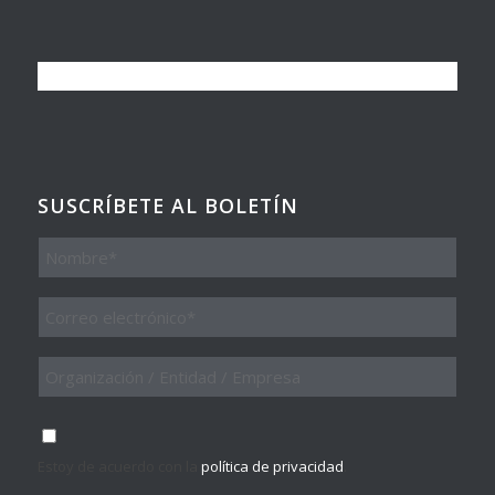
SUSCRÍBETE AL BOLETÍN
Nombre
Email
*
Organización
/
Entidad
/
Consentimiento
*
Empresa
Estoy de acuerdo con la
política de privacidad
.