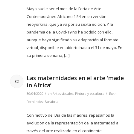
Mayo suele ser el mes de la Feria de Arte
Contemporáneo Africano 1:54 en su versión
neoyorkina, que ya va por su sexta edición. Y la
pandemia de la Covid-19 no ha podido con ello,
aunque haya significado su adaptación al formato
virtual, disponible en abierto hasta el 31 de mayo. En
su primera semana, […]
Las maternidades en el arte ‘made
32
in Africa’
/
/
30/04/2020
en
Artes visuales
,
Pintura y escultura
por
Ruth
Fernández Sanabria
Con motivo del Día de las madres, repasamos la
evolución de la representación de la maternidad a
través del arte realizado en el continente