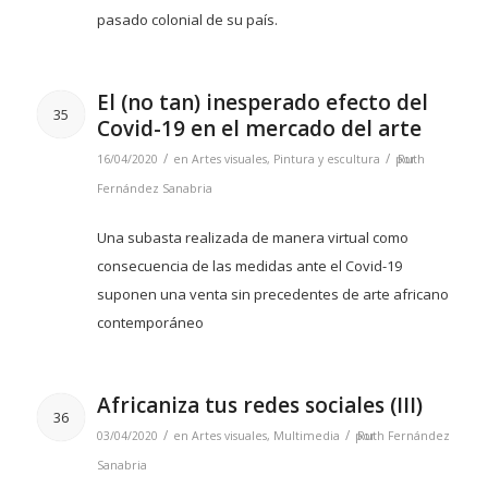
pasado colonial de su país.
El (no tan) inesperado efecto del
35
Covid-19 en el mercado del arte
/
/
16/04/2020
en
Artes visuales
,
Pintura y escultura
por
Ruth
Fernández Sanabria
Una subasta realizada de manera virtual como
consecuencia de las medidas ante el Covid-19
suponen una venta sin precedentes de arte africano
contemporáneo
Africaniza tus redes sociales (III)
36
/
/
03/04/2020
en
Artes visuales
,
Multimedia
por
Ruth Fernández
Sanabria