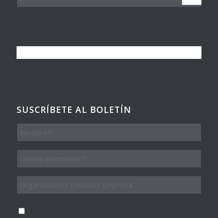
SUSCRÍBETE AL BOLETÍN
Nombre
Email
*
Organización
/
Entidad
/
Consentimiento
*
Empresa