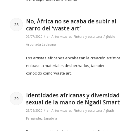
No, África no se acaba de subir al
28
carro del ‘waste art’
/
/
09/07/2020
en
Artes visuales
,
Pintura y escultura
por
Pablo
Arconada Ledesma
Los artistas africanos encabezan la creación artística
en base a materiales deshechados, también
conocido como ‘waste art’.
Identidades africanas y diversidad
29
sexual de la mano de Ngadi Smart
/
/
25/06/2020
en
Artes visuales
,
Pintura y escultura
por
Ruth
Fernández Sanabria