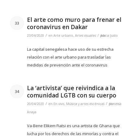
El arte como muro para frenar el
33
coronavirus en Dakar
/
/
23/04/2020
en
Arte urbano
,
Artes visuales
por
Alicia Justo
La capital senegalesa hace uso de su estrecha
relación con el arte urbano para trasladar las
medidas de prevención ante el coronavirus
La ‘artivista’ que reivindica a la
34
comunidad LGTB con su cuerpo
/
/
20/04/2020
en
En vivo
,
Música y artes escénicas
por
Vanessa
Anaya
Va-Bene Elikem Fiatsi es una artista de Ghana que
lucha por los derechos de las minorías y contra el