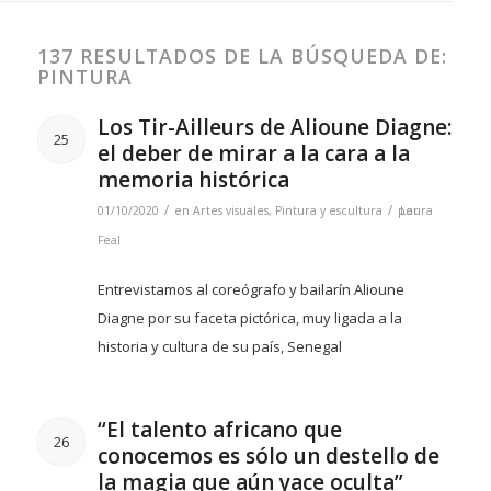
137 RESULTADOS DE LA BÚSQUEDA DE:
PINTURA
Los Tir-Ailleurs de Alioune Diagne:
25
el deber de mirar a la cara a la
memoria histórica
/
/
01/10/2020
en
Artes visuales
,
Pintura y escultura
por
Laura
Feal
Entrevistamos al coreógrafo y bailarín Alioune
Diagne por su faceta pictórica, muy ligada a la
historia y cultura de su país, Senegal
“El talento africano que
26
conocemos es sólo un destello de
la magia que aún yace oculta”