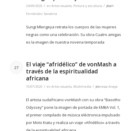
/
/
24/09/2020
en
Artes visuales
,
Pintura y escultura
por
Ruth
Fernández Sanabria
Sungi Mlengeya retrata los cuerpos de las mujeres
negras como una celebración. Su obra Cuatro amigas
es la imagen de nuestra novena temporada
El viaje “afridélico” de vonMash a
27
través de la espiritualidad
africana
/
/
15/07/2020
en
Artes visuales
,
Multimedia
por
Vanessa Anaya
El artista sudafricano vonMash con su obra “Basotho
Odyssey” pone la imagen de portada de EMBA Vol. 1,
el primer compilado de música eléctronica impulsado
por Moto Kiatu y realiza un viaje «Afridélico» a través
de la espiritualidad africana.