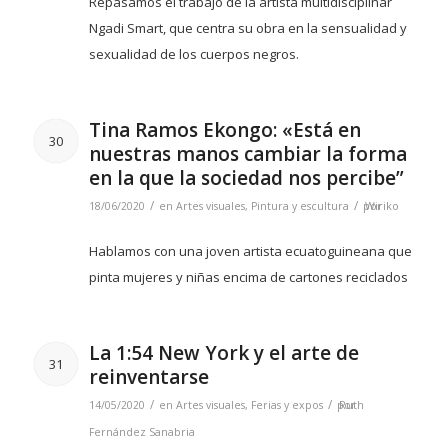
Repasamos el trabajo de la artista multidisciplinar
Ngadi Smart, que centra su obra en la sensualidad y
sexualidad de los cuerpos negros.
Tina Ramos Ekongo: «Está en
30
nuestras manos cambiar la forma
en la que la sociedad nos percibe”
/
/
18/06/2020
en
Artes visuales
,
Pintura y escultura
por
Wiriko
Hablamos con una joven artista ecuatoguineana que
pinta mujeres y niñas encima de cartones reciclados
La 1:54 New York y el arte de
31
reinventarse
/
/
14/05/2020
en
Artes visuales
,
Ferias y expos
por
Ruth
Fernández Sanabria